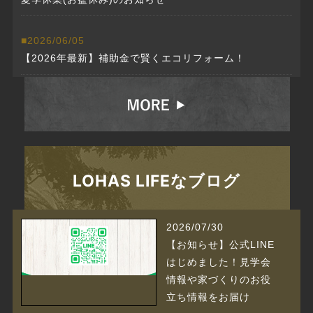
2026/06/05
【2026年最新】補助金で賢くエコリフォーム！
2025/03/28
ちょっと聞きたい？？ 10分相談会やってます
2025/02/17
リフォームフェア始まりました！！
LOHAS LIFEなブログ
2025/01/18
2026/07/30
注文住宅の何でもが聞ける【10分相談】を開始
【お知らせ】公式LINE
はじめました！見学会
2025/01/18
情報や家づくりのお役
『Ｄｏｕｂｌｅ Ｄｏｏｒｓ』モニター募集
立ち情報をお届け