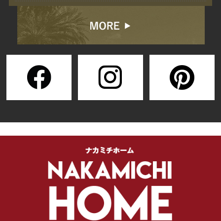
2026/07/22
【満員御礼】新築完成
見学へのご来場、誠に
ありがとうございまし
た！
2026/07/10
【電気代を賢く節約】
部屋の寒さ・暑さを解
決する「断熱」の秘密
とナカミチホームのこ
だわり
2026/06/30
【完成見学会】7月11
日・12日 施主様のこ
だわりが詰まった「オ