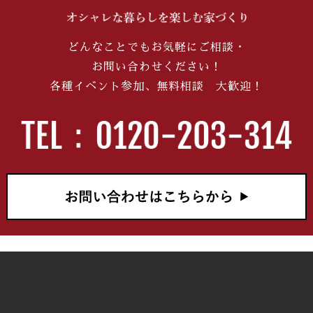
ーナーズハウス」見学
会を開催します！
どんなことでもお気軽にご相談・
2026/06/20
お問い合わせください！
【夢のマイホーム】今
各種イベント参加、無料相談 大歓迎！
だけの3大特典！ショ
ールーム来場限定キャ
ンペーンがスタートし
ます！
2026/06/10
注文住宅の入居まで何
ヶ月？マイホーム完成
までのスケジュールを
徹底解説
2026/05/30
【家づくり迷子必見】