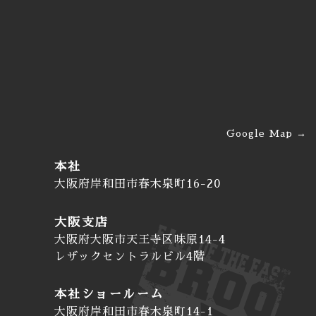
新築・建て替え・フル
リノベの違いを徹底比
較！あなたに最適な選
び方
2026/05/20
注文住宅で人気のおし
ゃれな内観デザイン５
Google Map
選！トレンドと失敗し
ないコツを徹底解説
本社
大阪府岸和田市春木泉町16-20
大阪支店
大阪府大阪市天王寺区味原14-4
レザックセントラルビル4階
本社ショールーム
大阪府岸和田市春木泉町14-1