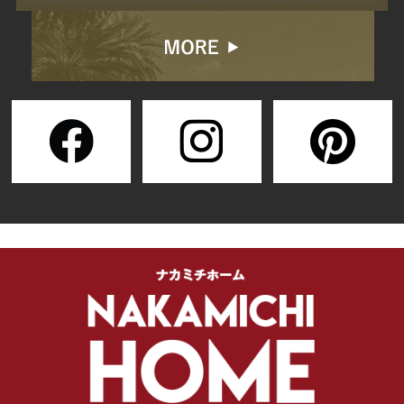
2026/07/22
【満員御礼】新築完成
見学へのご来場、誠に
ありがとうございまし
た！
2026/07/10
【電気代を賢く節約】
部屋の寒さ・暑さを解
決する「断熱」の秘密
とナカミチホームのこ
だわり
2026/06/30
【完成見学会】7月11
日・12日 施主様のこ
だわりが詰まった「オ