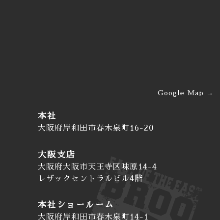
新築・建て替え・フル
リノベの違いを徹底比
較！あなたに最適な選
び方
2026/05/20
注文住宅で人気のおし
ゃれな内観デザイン５
Google Map
選！トレンドと失敗し
ないコツを徹底解説
本社
大阪府岸和田市春木泉町16-20
大阪支店
大阪府大阪市天王寺区味原14-4
レザックセントラルビル4階
本社ショールーム
大阪府岸和田市春木泉町14-1