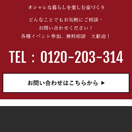
ーナーズハウス」見学
会を開催します！
どんなことでもお気軽にご相談・
2026/06/20
お問い合わせください！
【夢のマイホーム】今
各種イベント参加、無料相談 大歓迎！
だけの3大特典！ショ
ールーム来場限定キャ
ンペーンがスタートし
ます！
2026/06/10
注文住宅の入居まで何
ヶ月？マイホーム完成
までのスケジュールを
徹底解説
2026/05/30
【家づくり迷子必見】