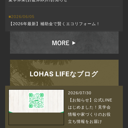
2026/06/05
【2026年最新】補助金で賢くエコリフォーム！
2025/03/28
ちょっと聞きたい？？ 10分相談会やってます
2025/02/17
リフォームフェア始まりました！！
LOHAS LIFEなブログ
2025/01/18
2026/07/30
注文住宅の何でもが聞ける【10分相談】を開始
【お知らせ】公式LINE
はじめました！見学会
2025/01/18
情報や家づくりのお役
『Ｄｏｕｂｌｅ Ｄｏｏｒｓ』モニター募集
立ち情報をお届け