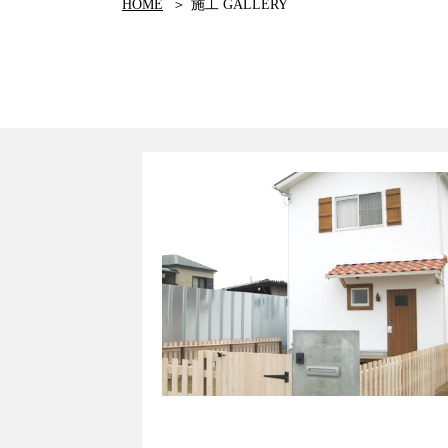
HOME
施工 GALLERY