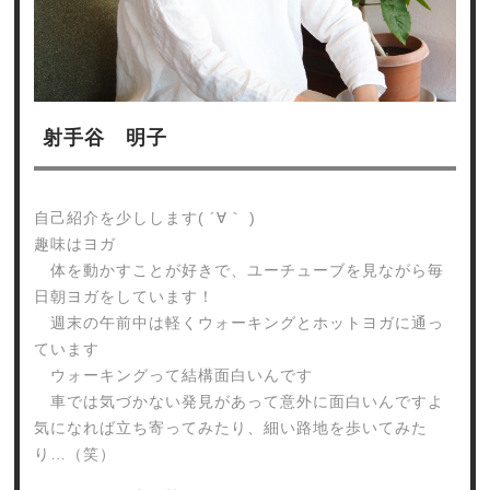
射手谷 明子
自己紹介を少しします( ´∀｀ )
趣味はヨガ
体を動かすことが好きで、ユーチューブを見ながら毎
日朝ヨガをしています！
週末の午前中は軽くウォーキングとホットヨガに通っ
ています
ウォーキングって結構面白いんです
車では気づかない発見があって意外に面白いんですよ
気になれば立ち寄ってみたり、細い路地を歩いてみた
り…（笑）